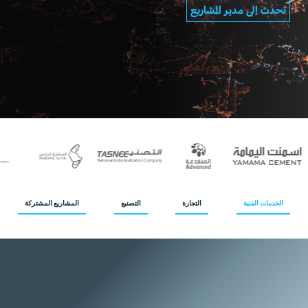
تحدث إلى مدير المشاريع
الخدمات الفنية
التجارة
التصنيع
المشاريع المشتركة
نقدم
دعماً
صناعياً
متكاملاً
لقطاعات
النفط
والغاز،
والبتروكيماويات،