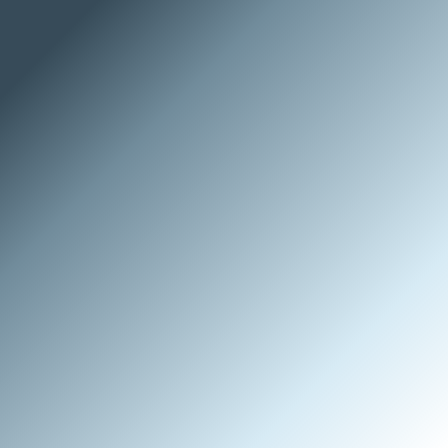
والطاقة،
والمياه.
نقوم
بتنفيذ
المشاريع
وعمليات
الإيقاف
التشغيلي
(Turnarounds)؛
وتقديم
الصيانة
الوقائية
والتصحيحية
للمعدات
الميكانيكية
والدوارة؛
وإدارة
الأعمال
الكهربائية
والأجهزة
والقياس؛
وتوفير
خدمات
الفحص
غير
التدميري
(NDT)،
والاعتمادية
القائمة
على
المخاطر
(RBI/RCM)،
ومراقبة
الحالة؛
بالإضافة
إلى
الاستجابة
السريعة
لتأمين
قطع
الغيار
وحالات
الطوارئ—كل
ذلك
وفقاً
لأعلى
معايير
السلامة
والجودة.