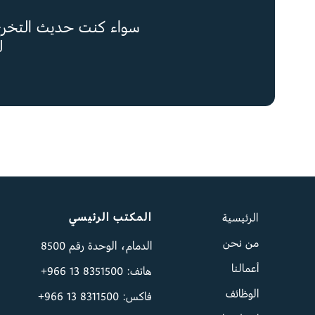
سواء كنت حديث التخرج 
ل
المكتب الرئيسي
الرئيسية
من نحن
الدمام، الوحدة رقم 8500
أعمالنا
هاتف: ‪+966 13 8351500‬
الوظائف
فاكس: ‪+966 13 8311500‬