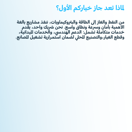
لماذا تعد جاز خياركم الأول؟
من
النفط
والغاز
إلى
الطاقة
والبتروكيماويات،
ننفذ
مشاريع
بالغة
الأهمية
بأمان
وسرعة
ونطاق
واسع.
نحن
شريك
واحد،
يقدم
خدمات
متكاملة
تشمل:
الدعم
الهندسي،
والخدمات
الميدانية،
وقطع
الغيار،والتصنيع
المحلي
لضمان
استمرارية
تشغيل
المصانع.
+
3000