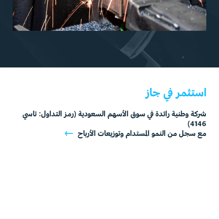
استثمر في جاز
قطاع التصنيع
شركة
وطنية
رائدة
في
سوق
الأسهم
السعودية
(رمز
التداول:
تاسي
4146)
←
مع
سجل
من
النمو
المستدام
وتوزيعات
الأرباح