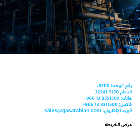
رقم الوحدة 8500،
الدمام 5150-32241
هاتف: 8351500 13 966+
فاكس: 8311500 13 966+
البريد الإلكتروني: sales@gasarabian.com
عرض الخريطة