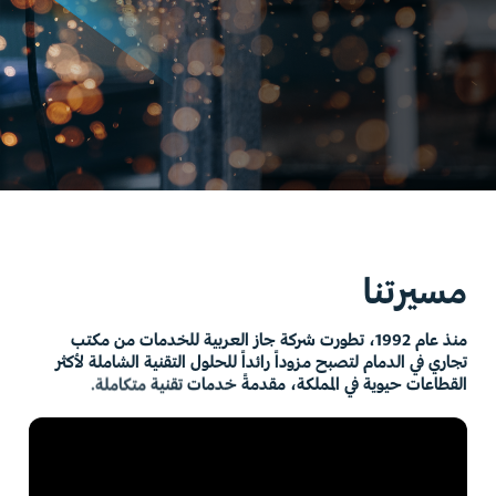
مسيرتنا
منذ
عام
1992،
تطورت
شركة
جاز
العربية
للخدمات
من
مكتب
تجاري
في
الدمام
لتصبح
مزوداً
رائداً
للحلول
التقنية
الشاملة
لأكثر
القطاعات
حيوية
في
المملكة،
مقدمةً
خدمات
تقنية
متكاملة.