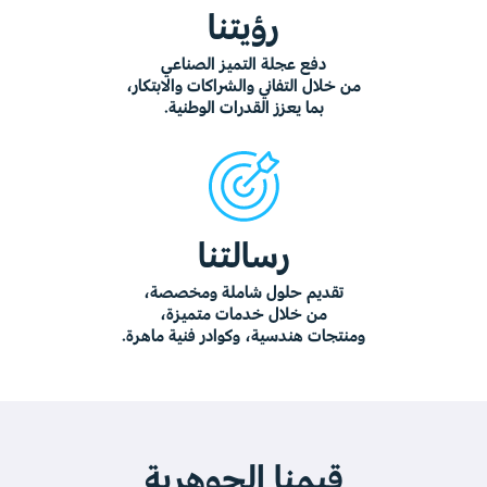
رؤيتنا
دفع
عجلة
التميز
الصناعي
من
خلال
التفاني
والشراكات
والابتكار،
بما
يعزز
القدرات
الوطنية.
رسالتنا
تقديم
حلول
شاملة
ومخصصة،
من
خلال
خدمات
متميزة،
ومنتجات
هندسية،
وكوادر
فنية
ماهرة.
قيمنا الجوهرية